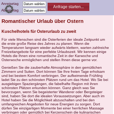
Anreisetag
Abreisetag
Romantischer Urlaub über Ostern
Kuschelhotels für Osterurlaub zu zweit
Für viele Menschen sind die Osterferien der ideale Zeitpunkt um
die erste große Reise des Jahres zu planen. Wenn die
Temperaturen langsam wieder aufwärts klettern, warten zahlreiche
Freizeitangebote für eine perfekte Urlaubszeit. Wir kennen einige
Hotels die Ihnen eine romantische Zeit in der Karwoche und
Osterwoche ermöglichen und stellen Ihnen diese gerne vor.
Genießen Sie die zauberhafte Atmosphäre in den gemütlichen
Zimmern und Suiten. Dort können Sie Ihre freien Tage erholsam
und bei bestem Komfort verbringen. Der aufkeimende Frühling
ladet Sie zu den schönsten Plätzen rund um das Hotel. Wo Sie bei
ausgiebigen Spaziergängen, die fabelhafte Region mit ihren
schönsten Plätzen erkunden können. Ganz gleich was Sie
bevorzugen, wenn Sie begeisterter Wanderer oder Bergsteiger
sind, haben Sie dort die idealen Voraussetzungen. Aber auch im
Hotel haben Sie die Möglichkeit abzuschalten und bei den
umfangreichen Angeboten für neue Energien zu sorgen. Dort
dürfen Sie einzigartigen Momente bei einer herrlichen Massage
verbringen oder gemütlich bei Kerzenschein die kulinarischen