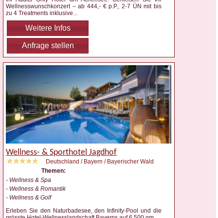
Wellnesswunschkonzert – ab 444,- € p.P., 2-7 ÜN mit bis
zu 4 Treatments inklusive
...
Weitere Infos
Anfrage stellen
Wellness- & Sporthotel Jagdhof
Deutschland / Bayern / Bayerischer Wald
Themen:
- Wellness & Spa
- Wellness & Romantik
- Wellness & Golf
Erleben Sie den Naturbadesee, den Infinity-Pool und die
grösste Hotel-Wellnesslandschaft Bayerns auf 6.500 qm
...