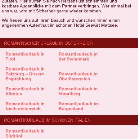
Zutaten. Hier dürfen Sie nach Herzenslust schlemmen und
kostbare Augenblicke mit dem Partner verbringen. Wer einmal bei
uns war, wird mit Sicherheit gerne wieder kommen.
Wir freuen uns auf Ihren Besuch und wünschen Ihnen einen
angenehmen Aufenthalt im schönen Hotel Seewirt Mattsee.
ROMANTISCHER URLAUB IN ÖSTERREICH
Romantikurlaub in
Romantikurlaub in
Tirol
der Steiermark
Romantikurlaub in
Salzburg – Unsere
Romantikurlaub in
Empfehlung
Oberösterreich
Romantikurlaub in
Romantikurlaub in
Kärnten
Vorarlberg
Romantikurlaub in
Romantikurlaub im
Niederösterreich
Burgenland
ROMANTIKURLAUB IM SCHÖNEN ITALIEN
Romantikurlaub in
Südtirol