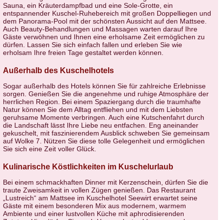
Sauna, ein Kräuterdampfbad und eine Sole-Grotte, ein
entspannender Kuschel-Ruhebereich mit großen Doppelliegen und
dem Panorama-Pool mit der schönsten Aussicht auf den Mattsee.
Auch Beauty-Behandlungen und Massagen warten darauf Ihre
Gäste verwöhnen und Ihnen eine erholsame Zeit ermöglichen zu
dürfen. Lassen Sie sich einfach fallen und erleben Sie wie
erholsam Ihre freien Tage gestaltet werden können.
Außerhalb des Kuschelhotels
Sogar außerhalb des Hotels können Sie für zahlreiche Erlebnisse
sorgen. Genießen Sie die angenehme und ruhige Atmosphäre der
herrlichen Region. Bei einem Spaziergang durch die traumhafte
Natur können Sie dem Alltag entfliehen und mit dem Liebsten
geruhsame Momente verbringen. Auch eine Kutschenfahrt durch
die Landschaft lässt Ihre Liebe neu entfachen. Eng aneinander
gekuschelt, mit faszinierendem Ausblick schweben Sie gemeinsam
auf Wolke 7. Nützen Sie diese tolle Gelegenheit und ermöglichen
Sie sich eine Zeit voller Glück.
Kulinarische Köstlichkeiten im Kuschelurlaub
Bei einem schmackhaften Dinner mit Kerzenschein, dürfen Sie die
traute Zweisamkeit in vollen Zügen genießen. Das Restaurant
„Lustreich“ am Mattsee im Kuschelhotel Seewirt erwartet seine
Gäste mit einem besonderen Mix aus modernem, warmem
Ambiente und einer lustvollen Küche mit aphrodisierenden