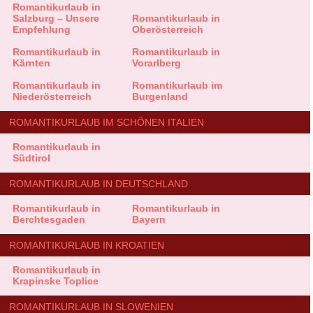
Romantikurlaub in
Salzburg – Unsere
Romantikurlaub in
Empfehlung
Oberösterreich
Romantikurlaub in
Romantikurlaub in
Kärnten
Vorarlberg
Romantikurlaub in
Romantikurlaub im
Niederösterreich
Burgenland
ROMANTIKURLAUB IM SCHÖNEN ITALIEN
Romantikurlaub in
Südtirol
ROMANTIKURLAUB IN DEUTSCHLAND
Romantikurlaub in
Romantikurlaub in
Berchtesgaden
Bayern
ROMANTIKURLAUB IN KROATIEN
Romantikurlaub in
Krapinske Toplice
ROMANTIKURLAUB IN SLOWENIEN