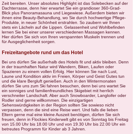
Zeit bereiten. Unser absolutes Highlight ist das Solebecken auf der
Dachterrasse, denn hier erwartet Sie ein grandioser 360-Grad-
Blick plus Panoramasauna und Liegewiese. Außerdem bieten wir
ihnen eine Beauty-Behandlung, wo Sie durch hochwertige Pflege-
Produkte, in neuer Schönheit erstrahlen. So zaubern wir Ihnen
stets ein Lächeln auf die Lippen. Gelassenheit und Wohlbefinden
lernen Sie bei einer unserer verschiedenen Massagen kennen.
Hier dürfen Sie sich von Ihren verspannten Muskeln trennen und
für Ausgeglichenheit sorgen.
Freizeitangebote rund um das Hotel
Bei uns dürfen Sie außerhalb des Hotels fit und aktiv bleiben. Denn
in der traumhaften Natur wird Wandern, Biken, Laufen oder
Spazieren zu einem vollen Erfolg. Hier können Sie nach Lust,
Laune und Kondition aktiv im Freien, Körper und Geist Gutes tun
und die klare Bergluft genießen. Auch in den Wintermonaten
dürfen Sie uns zum Ski fahren besuchen, denn bei uns wartet Sie
ein sonniges und familienfreundliches Skigebiet mit herrlich
verschneiter Landschaft. Aber auch Snowboarder, Langloifer oder
Rodler sind gerne willkommen. Die einzigartigen
Sehenswürdigkeiten in der Region sollten Sie sowieso nicht
verpassen, denn die sind eine Reise wert. Und falls die lieben
Eltern gerne mal eine kleine Auszeit benötigen, dürfen Sie sich
freuen, denn in Flockies Kinderwelt gibt es von Sonntag bis Freitag
von 15.00 Uhr bis 18.00 Uhr und von 19.30 Uhr bis 22.00 Uhr ein
betreutes Programm für Kinder ab 3 Jahren.