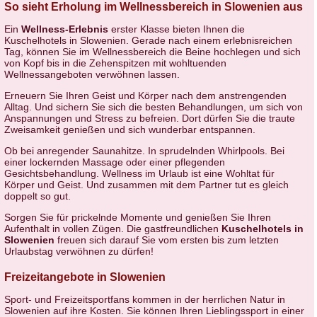
So sieht Erholung im Wellnessbereich in Slowenien aus
Ein
Wellness-Erlebnis
erster Klasse bieten Ihnen die
Kuschelhotels in Slowenien. Gerade nach einem erlebnisreichen
Tag, können Sie im Wellnessbereich die Beine hochlegen und sich
von Kopf bis in die Zehenspitzen mit wohltuenden
Wellnessangeboten verwöhnen lassen.
Erneuern Sie Ihren Geist und Körper nach dem anstrengenden
Alltag. Und sichern Sie sich die besten Behandlungen, um sich von
Anspannungen und Stress zu befreien. Dort dürfen Sie die traute
Zweisamkeit genießen und sich wunderbar entspannen.
Ob bei anregender Saunahitze. In sprudelnden Whirlpools. Bei
einer lockernden Massage oder einer pflegenden
Gesichtsbehandlung. Wellness im Urlaub ist eine Wohltat für
Körper und Geist. Und zusammen mit dem Partner tut es gleich
doppelt so gut.
Sorgen Sie für prickelnde Momente und genießen Sie Ihren
Aufenthalt in vollen Zügen. Die gastfreundlichen
Kuschelhotels in
Slowenien
freuen sich darauf Sie vom ersten bis zum letzten
Urlaubstag verwöhnen zu dürfen!
Freizeitangebote in Slowenien
Sport- und Freizeitsportfans kommen in der herrlichen Natur in
Slowenien auf ihre Kosten. Sie können Ihren Lieblingssport in einer