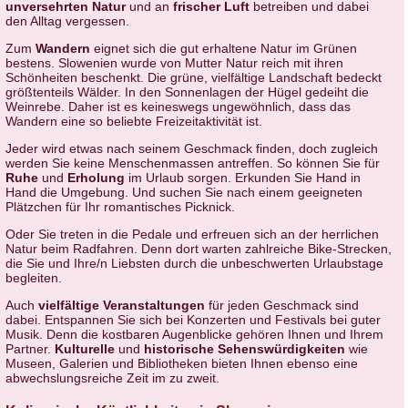
unversehrten Natur
und an
frischer Luft
betreiben und dabei
den Alltag vergessen.
Zum
Wandern
eignet sich die gut erhaltene Natur im Grünen
bestens. Slowenien wurde von Mutter Natur reich mit ihren
Schönheiten beschenkt. Die grüne, vielfältige Landschaft bedeckt
größtenteils Wälder. In den Sonnenlagen der Hügel gedeiht die
Weinrebe. Daher ist es keineswegs ungewöhnlich, dass das
Wandern eine so beliebte Freizeitaktivität ist.
Jeder wird etwas nach seinem Geschmack finden, doch zugleich
werden Sie keine Menschenmassen antreffen. So können Sie für
Ruhe
und
Erholung
im Urlaub sorgen. Erkunden Sie Hand in
Hand die Umgebung. Und suchen Sie nach einem geeigneten
Plätzchen für Ihr romantisches Picknick.
Oder Sie treten in die Pedale und erfreuen sich an der herrlichen
Natur beim Radfahren. Denn dort warten zahlreiche Bike-Strecken,
die Sie und Ihre/n Liebsten durch die unbeschwerten Urlaubstage
begleiten.
Auch
vielfältige Veranstaltungen
für jeden Geschmack sind
dabei. Entspannen Sie sich bei Konzerten und Festivals bei guter
Musik. Denn die kostbaren Augenblicke gehören Ihnen und Ihrem
Partner.
Kulturelle
und
historische Sehenswürdigkeiten
wie
Museen, Galerien und Bibliotheken bieten Ihnen ebenso eine
abwechslungsreiche Zeit im zu zweit.