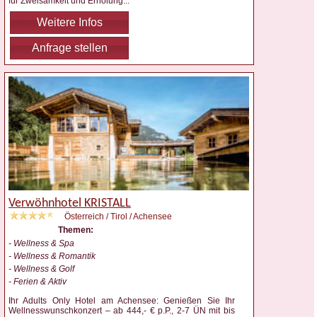
für Zweisamkeit und Erholung
...
Weitere Infos
Anfrage stellen
Verwöhnhotel KRISTALL
Österreich / Tirol / Achensee
Themen:
- Wellness & Spa
- Wellness & Romantik
- Wellness & Golf
- Ferien & Aktiv
Ihr Adults Only Hotel am Achensee: Genießen Sie Ihr
Wellnesswunschkonzert – ab 444,- € p.P., 2-7 ÜN mit bis