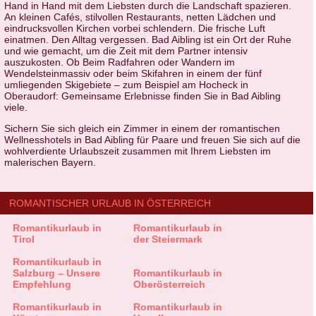
Hand in Hand mit dem Liebsten durch die Landschaft spazieren.
An kleinen Cafés, stilvollen Restaurants, netten Lädchen und
eindrucksvollen Kirchen vorbei schlendern. Die frische Luft
einatmen. Den Alltag vergessen. Bad Aibling ist ein Ort der Ruhe
und wie gemacht, um die Zeit mit dem Partner intensiv
auszukosten. Ob Beim Radfahren oder Wandern im
Wendelsteinmassiv oder beim Skifahren in einem der fünf
umliegenden Skigebiete – zum Beispiel am Hocheck in
Oberaudorf: Gemeinsame Erlebnisse finden Sie in Bad Aibling
viele.
Sichern Sie sich gleich ein Zimmer in einem der romantischen
Wellnesshotels in Bad Aibling für Paare und freuen Sie sich auf die
wohlverdiente Urlaubszeit zusammen mit Ihrem Liebsten im
malerischen Bayern.
ROMANTISCHER URLAUB IN ÖSTERREICH
Romantikurlaub in
Romantikurlaub in
Tirol
der Steiermark
Romantikurlaub in
Salzburg – Unsere
Romantikurlaub in
Empfehlung
Oberösterreich
Romantikurlaub in
Romantikurlaub in