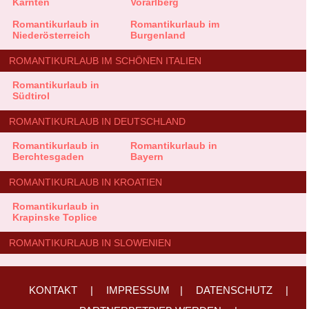
Kärnten
Vorarlberg
Romantikurlaub in
Romantikurlaub im
Niederösterreich
Burgenland
ROMANTIKURLAUB IM SCHÖNEN ITALIEN
Romantikurlaub in
Südtirol
ROMANTIKURLAUB IN DEUTSCHLAND
Romantikurlaub in
Romantikurlaub in
Berchtesgaden
Bayern
ROMANTIKURLAUB IN KROATIEN
Romantikurlaub in
Krapinske Toplice
ROMANTIKURLAUB IN SLOWENIEN
KONTAKT
|
IMPRESSUM
|
DATENSCHUTZ
|