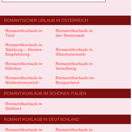
ROMANTISCHER URLAUB IN ÖSTERREICH
Romantikurlaub in
Romantikurlaub in
Tirol
der Steiermark
Romantikurlaub in
Salzburg – Unsere
Romantikurlaub in
Empfehlung
Oberösterreich
Romantikurlaub in
Romantikurlaub in
Kärnten
Vorarlberg
Romantikurlaub in
Romantikurlaub im
Niederösterreich
Burgenland
ROMANTIKURLAUB IM SCHÖNEN ITALIEN
Romantikurlaub in
Südtirol
ROMANTIKURLAUB IN DEUTSCHLAND
Romantikurlaub in
Romantikurlaub in