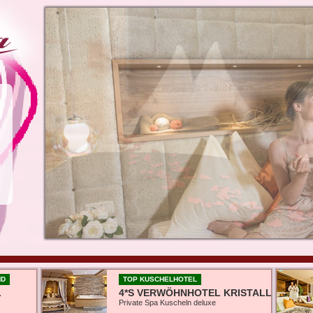
ND
TOP KUSCHELHOTEL
L
4*S VERWÖHNHOTEL KRISTALL
Private Spa Kuscheln deluxe