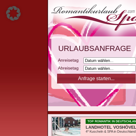
URLAUBSANFRAGE
Anreisetag
Abreisetag
TOP ROMANTIK IN DEUTSCHLA
LANDHOTEL VOSHÖVE
4* Kuscheln & SPA in Deutschland