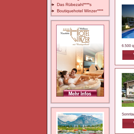
Das Rübezahl****s
Boutiquehotel Winzer****
6.500 
Sonntag