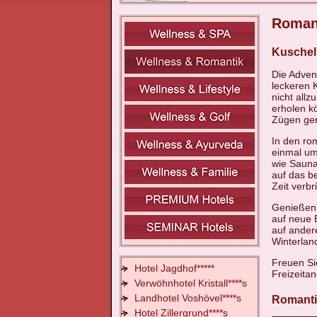
Romant
Kuschelh
Die Advent
leckeren 
nicht all
erholen k
Zügen gen
In den rom
einmal um
wie Sauna
auf das b
Zeit verbr
Genießen 
auf neue 
auf ander
Winterland
Freuen Si
Hotel Jagdhof*****
Freizeitan
Verwöhnhotel Kristall****s
Landhotel Voshövel****s
Romanti
Hotel Zillergrund****s