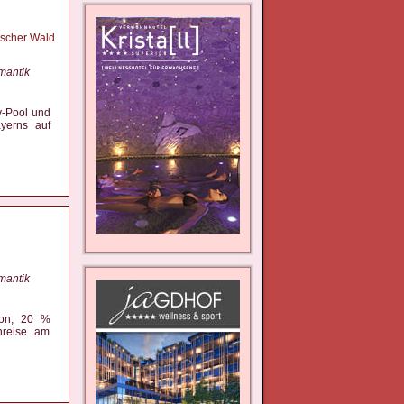
ischer Wald
mantik
y-Pool und
ayerns auf
mantik
ion, 20 %
nreise am