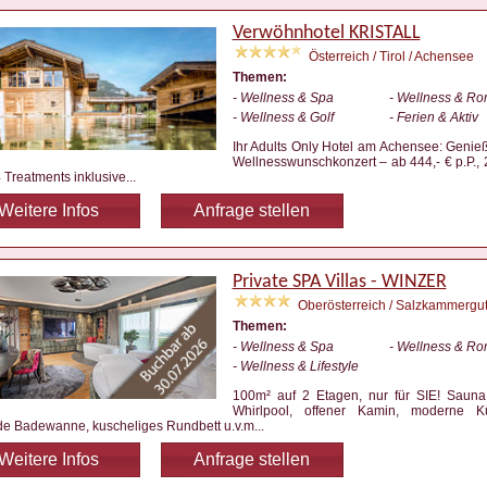
Verwöhnhotel KRISTALL
Österreich / Tirol / Achensee
Themen:
- Wellness & Spa
- Wellness & Ro
- Wellness & Golf
- Ferien & Aktiv
Ihr Adults Only Hotel am Achensee: Genieß
Wellnesswunschkonzert – ab 444,- € p.P., 
4 Treatments inklusive
...
Weitere Infos
Anfrage stellen
Private SPA Villas - WINZER
Oberösterreich / Salzkammergu
Themen:
- Wellness & Spa
- Wellness & Ro
- Wellness & Lifestyle
100m² auf 2 Etagen, nur für SIE! Sauna
Whirlpool, offener Kamin, moderne Kü
de Badewanne, kuscheliges Rundbett u.v.m
...
Weitere Infos
Anfrage stellen