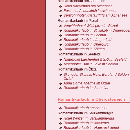
Romantikurlaub am Achensee
Hotel Karwendel am Achensee
Posthotel Achenkirch in Achensee
Verwöhnhotel Kristall****s am Achensee
Romantikurlaub im Pitztal
Verwöhnhotel Wildspitze im Pitztal
Romantikurlaub in St. Jakob in Deferegge
Romantikurlaub im Lechtal
Romantikurlaub in Längenfeld
Romantikurlaub in Obergurgl
Romantikurlaub in Sölden
Romantikurlaub in Seefeld
Naturhotel Lärchenhof & SPA in Seefeld
Alpenhotel…fall in Love in Seefeld
Romantikurlaub im Ötztal
Sky- oder Skipass Hotel Bergland Sölden
Ötztal
Aqua Dome Therme im Ötztal
Romantikurlaub im Stubaital
Romantikurlaub in Oberösterreich
Romantikurlaub am Attersee
Romantikurlaub im Salzkammergut
Hotel Winzer im Salzkammergut
Romantikurlaub im Innviertel
Romantikurlaub im Hausruckviertel