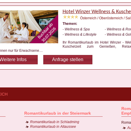
Hotel Winzer Wellness & Kusche
Österreich / Oberösterreich / S
Themen:
- Wellness & Spa
- Wellness & Ro
- Wellness & Lifestyle
- Wellness & Gol
Ihr Romantikurlaub im Hotel Winzer - We
Kuschelzeit zum Genießen, Rel
nnen nur für Erwachsene.
...
Weitere Infos
Anfrage stellen
EICH
Roma
Romantikurlaub in der Steiermark
Emp
Romantikurlaub in Schladming
Roman
Romantikurlaub in Altaussee
Au