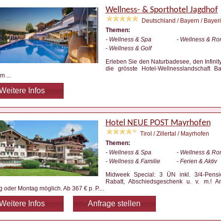
Wellness- & Sporthotel Jagdhof
Deutschland / Bayern / Bayer
Themen:
- Wellness & Spa
- Wellness & Ro
- Wellness & Golf
Erleben Sie den Naturbadesee, den Infinit
die grösste Hotel-Wellnesslandschaft B
qm
...
Weitere Infos
Hotel NEUE POST Mayrhofen
Tirol / Zillertal / Mayrhofen
Themen:
- Wellness & Spa
- Wellness & Ro
- Wellness & Familie
- Ferien & Aktiv
Midweek Special: 3 ÜN inkl. 3/4-Pens
Rabatt, Abschiedsgeschenk u. v. m.! A
 oder Montag möglich. Ab 367 € p. P.
...
Weitere Infos
Anfrage stellen