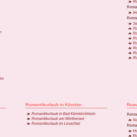
Ro
Roman
Im
Roman
Se
Ro
n
Ro
Ro
Ro
Ro
Ro
Ro
 im
Romantikurlaub in Kärnten
Roma
Romantikurlaub in Bad Kleinkirchheim
Roman
Romantikurlaub am Wörthersee
Na
Romantikurlaub im Lesachtal
Roman
Ho
Ro