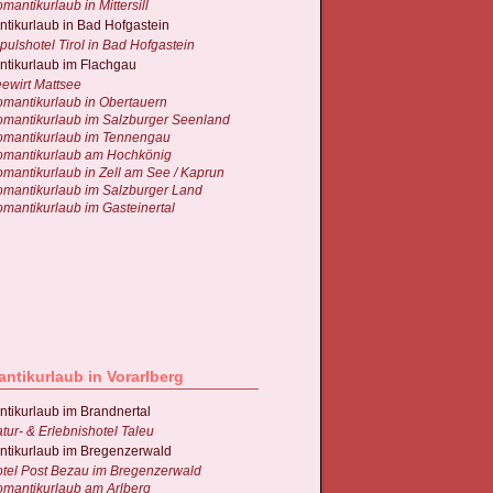
mantikurlaub in Mittersill
tikurlaub in Bad Hofgastein
pulshotel Tirol in Bad Hofgastein
tikurlaub im Flachgau
ewirt Mattsee
mantikurlaub in Obertauern
mantikurlaub im Salzburger Seenland
mantikurlaub im Tennengau
mantikurlaub am Hochkönig
mantikurlaub in Zell am See / Kaprun
mantikurlaub im Salzburger Land
mantikurlaub im Gasteinertal
ntikurlaub in Vorarlberg
tikurlaub im Brandnertal
tur- & Erlebnishotel Taleu
tikurlaub im Bregenzerwald
tel Post Bezau im Bregenzerwald
mantikurlaub am Arlberg