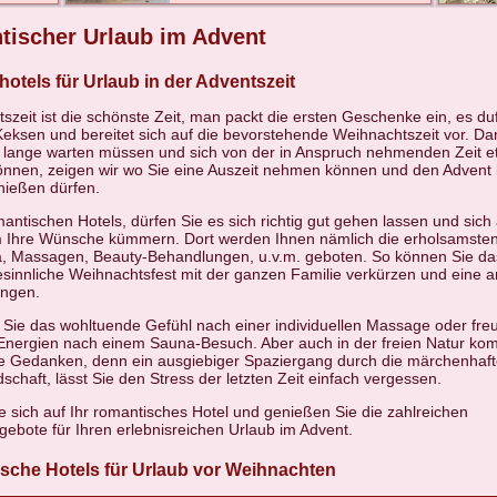
ischer Urlaub im Advent
otels für Urlaub in der Adventszeit
szeit ist die schönste Zeit, man packt die ersten Geschenke ein, es du
Keksen und bereitet sich auf die bevorstehende Weihnachtszeit vor. Da
zu lange warten müssen und sich von der in Anspruch nehmenden Zeit e
önnen, zeigen wir wo Sie eine Auszeit nehmen können und den Advent i
ießen dürfen.
antischen Hotels, dürfen Sie es sich richtig gut gehen lassen und sich
 Ihre Wünsche kümmern. Dort werden Ihnen nämlich die erholsamste
, Massagen, Beauty-Behandlungen, u.v.m. geboten. So können Sie da
esinnliche Weihnachtsfest mit der ganzen Familie verkürzen und eine
ingen.
Sie das wohltuende Gefühl nach einer individuellen Massage oder freu
Energien nach einem Sauna-Besuch. Aber auch in der freien Natur ko
e Gedanken, denn ein ausgiebiger Spaziergang durch die märchenhaft
schaft, lässt Sie den Stress der letzten Zeit einfach vergessen.
e sich auf Ihr romantisches Hotel und genießen Sie die zahlreichen
gebote für Ihren erlebnisreichen Urlaub im Advent.
sche Hotels für Urlaub vor Weihnachten