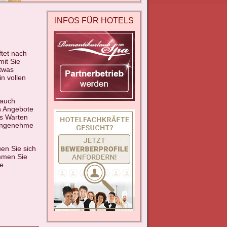
INFOS FÜR HOTELS
ftet nach
mit Sie
twas
n vollen
 auch
n Angebote
s Warten
 angenehme
en Sie sich
mmen Sie
e