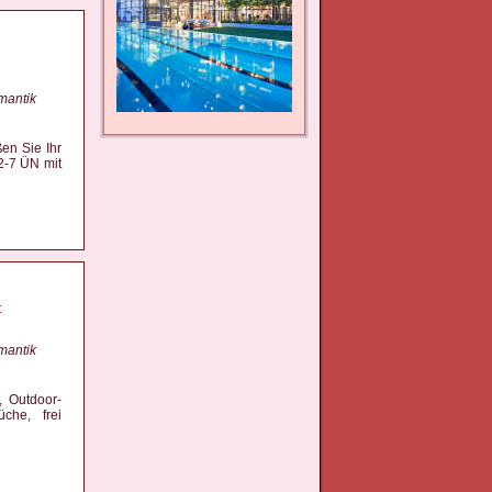
mantik
en Sie Ihr
2-7 ÜN mit
t
mantik
, Outdoor-
che, frei