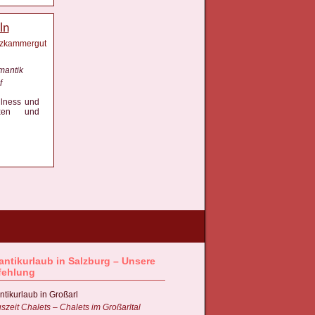
ln
alzkammergut
mantik
f
llness und
axen und
ntikurlaub in Salzburg – Unsere
fehlung
tikurlaub in Großarl
szeit Chalets – Chalets im Großarltal