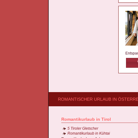
Entspa
ROMANTISCHER URLAUB IN ÖSTERR
Romantikurlaub in Tirol
5 Tiroler Gletscher
Romantikurlaub in Kühtai