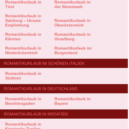
Romantikurlaub in
Romantikurlaub in
Tirol
der Steiermark
Romantikurlaub in
Salzburg – Unsere
Romantikurlaub in
Empfehlung
Oberösterreich
Romantikurlaub in
Romantikurlaub in
Kärnten
Vorarlberg
Romantikurlaub in
Romantikurlaub im
Niederösterreich
Burgenland
ROMANTIKURLAUB IM SCHÖNEN ITALIEN
Romantikurlaub in
Südtirol
ROMANTIKURLAUB IN DEUTSCHLAND
Romantikurlaub in
Romantikurlaub in
Berchtesgaden
Bayern
ROMANTIKURLAUB IN KROATIEN
Romantikurlaub in
Krapinske Toplice