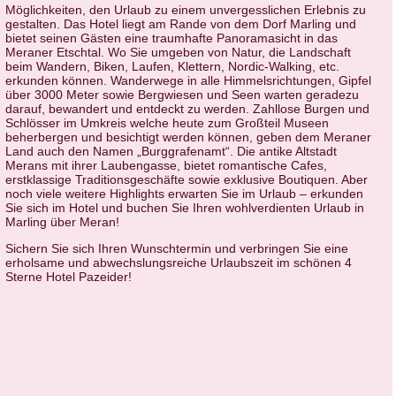
Möglichkeiten, den Urlaub zu einem unvergesslichen Erlebnis zu
gestalten. Das Hotel liegt am Rande von dem Dorf Marling und
bietet seinen Gästen eine traumhafte Panoramasicht in das
Meraner Etschtal. Wo Sie umgeben von Natur, die Landschaft
beim Wandern, Biken, Laufen, Klettern, Nordic-Walking, etc.
erkunden können. Wanderwege in alle Himmelsrichtungen, Gipfel
über 3000 Meter sowie Bergwiesen und Seen warten geradezu
darauf, bewandert und entdeckt zu werden. Zahllose Burgen und
Schlösser im Umkreis welche heute zum Großteil Museen
beherbergen und besichtigt werden können, geben dem Meraner
Land auch den Namen „Burggrafenamt“. Die antike Altstadt
Merans mit ihrer Laubengasse, bietet romantische Cafes,
erstklassige Traditionsgeschäfte sowie exklusive Boutiquen. Aber
noch viele weitere Highlights erwarten Sie im Urlaub – erkunden
Sie sich im Hotel und buchen Sie Ihren wohlverdienten Urlaub in
Marling über Meran!
Sichern Sie sich Ihren Wunschtermin und verbringen Sie eine
erholsame und abwechslungsreiche Urlaubszeit im schönen 4
Sterne Hotel Pazeider!