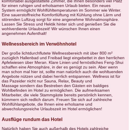
komfortabel ausgestattete Zimmer, die Ihnen besonders viel Platz
für einen ruhigen und erholsamen Urlaub bieten. Ein neues
System ermöglicht Wohlfühltemperaturen im Sommer wie Winter.
Eine sauerstoffreiche Komfortlüftung mit Kühlung ohne Lärm und
störenden Luftzug sorgt für eine angenehme Wohnatmosphäre.
Lassen Sie Stress und Hektik hinter sich und genießen Sie die
wohlverdiente Urlaubszeit! Wir wünschen Ihnen einen
angenehmen Aufenthalt!
Wellnessbereich im Verwöhnhotel
Der große lichtdurchflutete Wellnessbereich mit über 800 m²
zuzüglich Hallenbad und Freibad liegt eingebettet in den herrlichen
Apfelwiesen über Meran. Klare Linien und fernöstliches Feng-Shui
schaffen eine Atmosphäre, in der es genügt zu sein. Aber wenn
man schon mal hier ist, sollte man natürlich auch die wohltuenden
Angebote nützen und dabei herrlich entspannen. Wellness ist für
das Pazeider nicht nur Sauna, Relax, Beauty und
Massage sondern das Bestreben den Gästen ein baldiges
Wohlbefinden im Hotel zu ermöglichen. Die aufmerksamen
Mitarbeiter, die viele Stammgäste bereits persönlich kennen,
kümmern sich redlich darum. Freuen Sie sich auf zahlreiche
Wohlfühlangebote, die Ihnen eine erholsame und
abwechslungsreiche Urlaubszeit im Hotel ermöglichen!
Ausflüge rundum das Hotel
Natürlich haben Sie auch außerhalb des Hotels zahlreiche