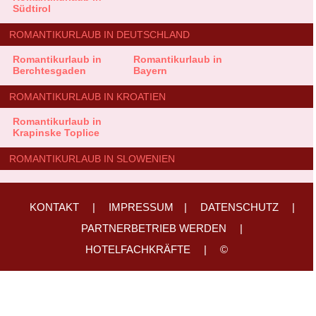
Südtirol
ROMANTIKURLAUB IN DEUTSCHLAND
Romantikurlaub in
Romantikurlaub in
Berchtesgaden
Bayern
ROMANTIKURLAUB IN KROATIEN
Romantikurlaub in
Krapinske Toplice
ROMANTIKURLAUB IN SLOWENIEN
KONTAKT
|
IMPRESSUM
|
DATENSCHUTZ
|
PARTNERBETRIEB WERDEN
|
HOTELFACHKRÄFTE
|
©