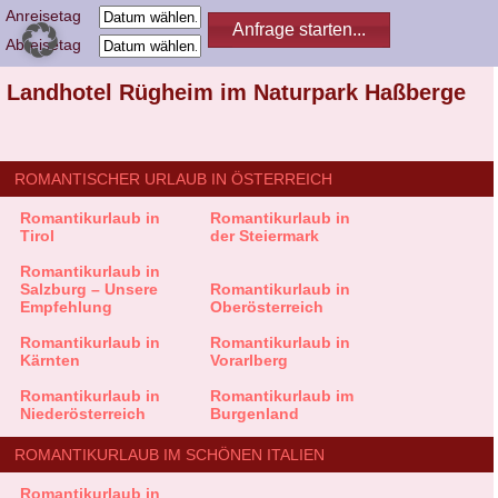
Anreisetag
Abreisetag
Landhotel Rügheim im Naturpark Haßberge
ROMANTISCHER URLAUB IN ÖSTERREICH
Romantikurlaub in
Romantikurlaub in
Tirol
der Steiermark
Romantikurlaub in
Salzburg – Unsere
Romantikurlaub in
Empfehlung
Oberösterreich
Romantikurlaub in
Romantikurlaub in
Kärnten
Vorarlberg
Romantikurlaub in
Romantikurlaub im
Niederösterreich
Burgenland
ROMANTIKURLAUB IM SCHÖNEN ITALIEN
Romantikurlaub in