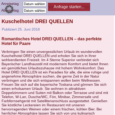
Anreisetag
Abreisetag
Kuschelhotel DREI QUELLEN
Publiziert
25. Juni 2018
Romantisches Hotel DREI QUELLEN – das perfekte
Hotel für Paare
Verbringen Sie einen unvergesslichen Urlaub im wundervollen
Kuschelhotel DREI QUELLEN und erholen Sie sich in Ihrer
wohlverdienten Freizeit. Im 4 Sterne Superior verbindet sich
Bayerischer Landhausstil mit modernem Komfort und bietet Ihnen
ein gemütliches Urlaubszuhause mit hohem Wohnkomfort. Das
Hotel DREI QUELLEN ist ein Paradies für alle, die eine ruhige und
angenehme Atmosphäre suchen, die gerne Zeit in der Natur
verbringen und die sich entspannen wollen beim Wellnessen.
Freuen Sie sich auf die bayerische Toskana und gönnen Sie sich
einen erholsamen Urlaub. Sie wohnen in attraktiven
Doppelzimmern und Suiten mit Balkon oder Terrasse und sind mit
Telefon, W-Lan, Dusche/WC, Fön, Minibar, Zimmersafe und
Farbfernsehgerät mit Satellitenanschluss ausgestattet. Genießen
Sie köstliche Leckereien im Restaurant mit unseren
hervorragenden Weinen oder einem frischen, kühlen Bier. Bei
herrlicher Atmosphäre lassen Sie sich von uns kulinarisch