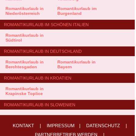
Romantikurlaub in
Romantikurlaub im
Niederösterreich
Burgenland
ROMANTIKURLAUB IM SCHÖNEN ITALIEN
Romantikurlaub in
Südtirol
ROMANTIKURLAUB IN DEUTSCHLAND
Romantikurlaub in
Romantikurlaub in
Berchtesgaden
Bayern
ROMANTIKURLAUB IN KROATIEN
Romantikurlaub in
Krapinske Toplice
ROMANTIKURLAUB IN SLOWENIEN
KONTAKT
|
IMPRESSUM
|
DATENSCHUTZ
|
PARTNERBETRIEB WERDEN
|