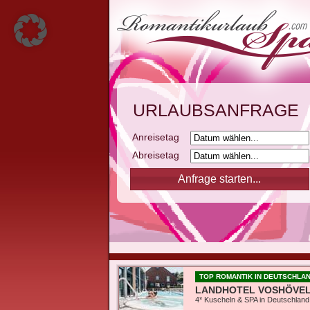
URLAUBSANFRAGE
Anreisetag
Abreisetag
TOP ROMANTIK IN DEUTSCHLA
LANDHOTEL VOSHÖVE
4* Kuscheln & SPA in Deutschland