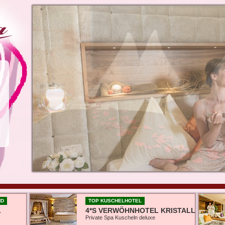
ND
TOP KUSCHELHOTEL
L
4*S VERWÖHNHOTEL KRISTALL
Private Spa Kuscheln deluxe