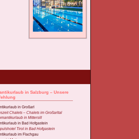
ntikurlaub in Salzburg – Unsere
fehlung
tikurlaub in Großarl
szeit Chalets – Chalets im Großarltal
mantikurlaub in Mittersill
tikurlaub in Bad Hofgastein
pulshotel Tirol in Bad Hofgastein
tikurlaub im Flachgau