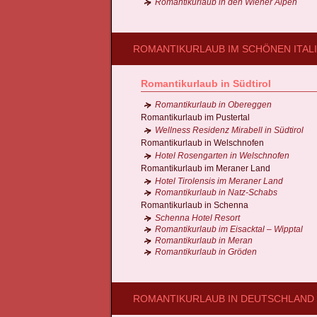
Romantikurlaub in den Wiener Alpen
ROMANTIKURLAUB IM SCHÖNEN ITAL
Romantikurlaub in Südtirol
Romantikurlaub in Obereggen
Romantikurlaub im Pustertal
Wellness Residenz Mirabell in Südtirol
Romantikurlaub in Welschnofen
Hotel Rosengarten in Welschnofen
Romantikurlaub im Meraner Land
Hotel Tirolensis im Meraner Land
Romantikurlaub in Natz-Schabs
Romantikurlaub in Schenna
Schenna Hotel Resort
Romantikurlaub im Eisacktal – Wipptal
Romantikurlaub in Meran
Romantikurlaub in Gröden
ROMANTIKURLAUB IN DEUTSCHLAND