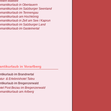
ewirt Mattsee
mantikurlaub in Obertauern
mantikurlaub im Salzburger Seenland
mantikurlaub im Tennengau
mantikurlaub am Hochkönig
mantikurlaub in Zell am See / Kaprun
mantikurlaub im Salzburger Land
mantikurlaub im Gasteinertal
ntikurlaub in Vorarlberg
tikurlaub im Brandnertal
tur- & Erlebnishotel Taleu
tikurlaub im Bregenzerwald
tel Post Bezau im Bregenzerwald
mantikurlaub am Arlberg