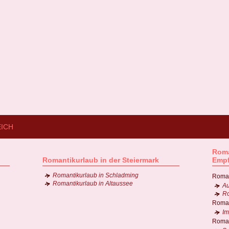
EICH
Roma
Romantikurlaub in der Steiermark
Emp
Romantikurlaub in Schladming
Roman
Romantikurlaub in Altaussee
Au
Ro
Roman
Im
Roman