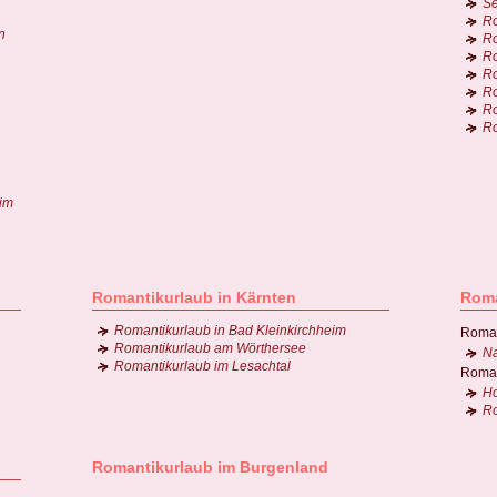
Se
Ro
n
Ro
Ro
Ro
Ro
Ro
Ro
 im
Romantikurlaub in Kärnten
Roma
Romantikurlaub in Bad Kleinkirchheim
Roman
Romantikurlaub am Wörthersee
Na
Romantikurlaub im Lesachtal
Roman
Ho
Ro
Romantikurlaub im Burgenland