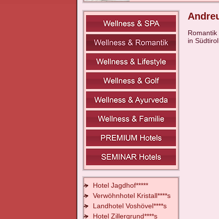
Andreu
Romantik 
in Südtiro
Hotel Jagdhof*****
Verwöhnhotel Kristall****s
Landhotel Voshövel****s
Hotel Zillergrund****s