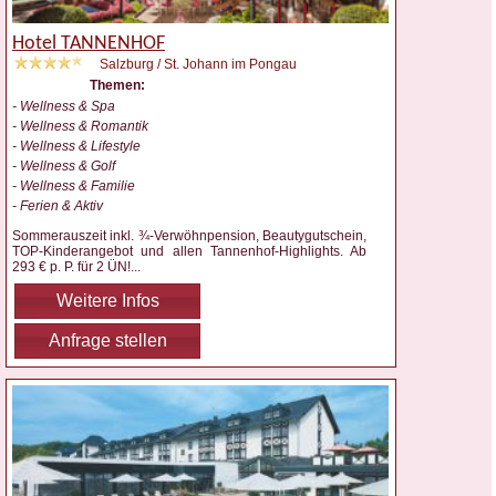
Hotel TANNENHOF
Salzburg / St. Johann im Pongau
Themen:
- Wellness & Spa
- Wellness & Romantik
- Wellness & Lifestyle
- Wellness & Golf
- Wellness & Familie
- Ferien & Aktiv
Sommerauszeit inkl. ¾-Verwöhnpension, Beautygutschein,
TOP-Kinderangebot und allen Tannenhof-Highlights. Ab
293 € p. P. für 2 ÜN!
...
Weitere Infos
Anfrage stellen